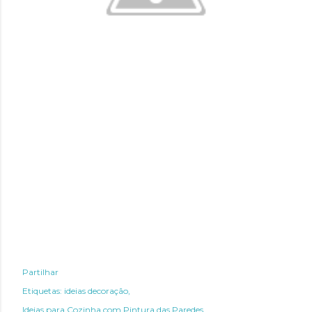
Partilhar
Etiquetas:
ideias decoração
Ideias para Cozinha com Pintura das Paredes