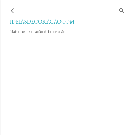
Avançar para o conteúdo principal
IDEIASDECORACAO.COM
Mais que decoração é do coração.